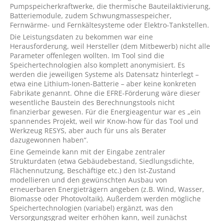
Pumpspeicherkraftwerke, die thermische Bauteilaktivierung,
Batteriemodule, zudem Schwungmassespeicher,
Fernwärme- und Fernkältesysteme oder Elektro-Tankstellen.
Die Leistungsdaten zu bekommen war eine
Herausforderung, weil Hersteller (dem Mitbewerb) nicht alle
Parameter offenlegen wollten. Im Tool sind die
Speichertechnologien also komplett anonymisiert. Es
werden die jeweiligen Systeme als Datensatz hinterlegt –
etwa eine Lithium-Ionen-Batterie – aber keine konkreten
Fabrikate genannt. Ohne die EFRE-Förderung wäre dieser
wesentliche Baustein des Berechnungstools nicht
finanzierbar gewesen. Für die Energieagentur war es „ein
spannendes Projekt, weil wir Know-how für das Tool und
Werkzeug RESYS, aber auch für uns als Berater
dazugewonnen haben“.
Eine Gemeinde kann mit der Eingabe zentraler
Strukturdaten (etwa Gebäudebestand, Siedlungsdichte,
Flächennutzung, Beschäftige etc.) den Ist-Zustand
modellieren und den gewünschten Ausbau von
erneuerbaren Energieträgern angeben (z.B. Wind, Wasser,
Biomasse oder Photovoltaik). Außerdem werden mögliche
Speichertechnologien (variabel) ergänzt, was den
Versorgungsgrad weiter erhöhen kann, weil zunächst