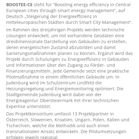
BOOSTEE-CE
steht für “Boosting energy efficiency in Central
European cities through smart energy management“, auf
Deutsch „Steigerung der Energieeffizienz in
mitteleuropäischen Städten durch Smart City-Management“.
Im Rahmen des dreijährigen Projekts werden technische
Lösungen entwickelt, um mit vorhandene Geodaten eine
dreidimensionale Darstellung von Gebäuden zu erstellen,
deren energetischen Zustand abzubilden und damit
Sanierungsmaßnahmen planen zu können. Ergänzt wird das
Projekt durch Schulungen zu Energieeffizienz in Gebäuden
und Informationen über den Zugang zu Förder- und
Finanzierungsmitteln. Jede Gemeinde setzt eine praktische
Pilotmaßnahme in einem öffentlichen Gebäude um. In
Judenburg wird im Schulzentrum Lindfeld die
Heizungsregelung und Energiemonitoring optimiert. Die
Stadtgemeinde Judenburg wird dabei von der
Energieagentur Obersteiermark mit ihrer technischen
Expertise unterstützt.
Das Projektkonsortium umfasst 13 Projektpartner in
Österreich, Slowenien, Kroatien, Ungarn, Polen, Italien und
Tschechien, welche die Methodik und auch einen
transnationalen Ansatz entwickeln. Die Pilotumsetzungen
erfolgen jeweils regional.